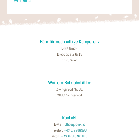
weiterlesen...
Büro für nachhaltige Kompetenz
B-NK GmbH
Diepoldplatz 6/18
1170 Wien
Weitere Betriebstätte:
Zwingendorf Nr. 61
2063 Zwingendorf
Kontakt
E-Mail:
office@b-nk.at
Telefon:
+43 1 9908996
Mobil:
+43 676 6461015