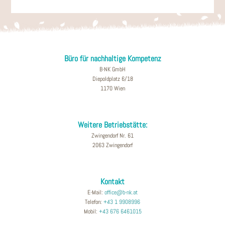
Büro für nachhaltige Kompetenz
B-NK GmbH
Diepoldplatz 6/18
1170 Wien
Weitere Betriebstätte:
Zwingendorf Nr. 61
2063 Zwingendorf
Kontakt
E-Mail:
office@b-nk.at
Telefon:
+43 1 9908996
Mobil:
+43 676 6461015