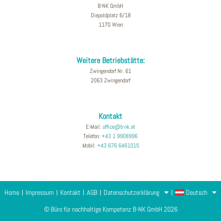
B-NK GmbH
Diepoldplatz 6/18
1170 Wien
Weitere Betriebstätte:
Zwingendorf Nr. 61
2063 Zwingendorf
Kontakt
E-Mail:
office@b-nk.at
Telefon:
+43 1 9908996
Mobil:
+43 676 6461015
Home
Impressum
Kontakt
AGB
Datenschutzerklärung
Deutsch
© Büro für nachhaltige Kompetenz B-NK GmbH 2026