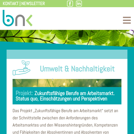
KONTAKT
|
NEWSLETTER
Zum
Inhalt
Umwelt & Nachhaltigkeit
Zukunftsfähige Berufe am Arbeitsmarkt.
Status quo, Einschätzungen und Perspektiven
Das Projekt „Zukunftsfähige Berufe am Arbeitsmarkt“ setzt an
der Schnittstelle zwischen den Anforderungen des
Arbeitsmarktes und den Wissenshintergründen, Kompetenzen
und Fähigkeiten der Absolventinnen und Absolventen von