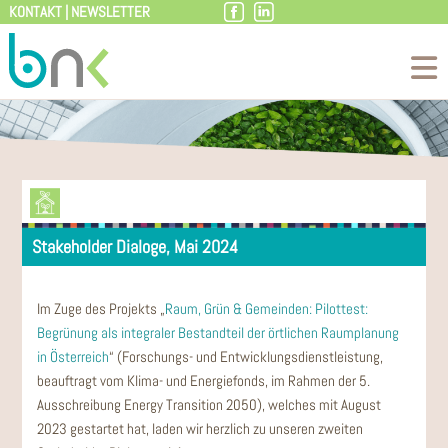
KONTAKT
|
NEWSLETTER
Zum
Inhalt
Stakeholder Dialoge, Mai 2024
Im Zuge des Projekts „
Raum, Grün & Gemeinden: Pilottest:
Begrünung als integraler Bestandteil der örtlichen Raumplanung
in Österreich
“ (Forschungs- und Entwicklungsdienstleistung,
beauftragt vom Klima- und Energiefonds, im Rahmen der 5.
Ausschreibung Energy Transition 2050), welches mit August
2023 gestartet hat, laden wir herzlich zu unseren zweiten