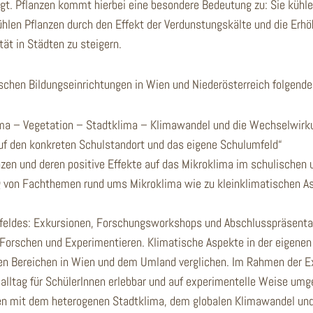
agt. Pflanzen kommt hierbei eine besondere Bedeutung zu: Sie kühl
n Pflanzen durch den Effekt der Verdunstungskälte und die Erhöh
ät in Städten zu steigern.
schen Bildungseinrichtungen in Wien und Niederösterreich folgende 
lima – Vegetation – Stadtklima – Klimawandel und die Wechselwirk
f den konkreten Schulstandort und das eigene Schulumfeld“
zen und deren positive Effekte auf das Mikroklima im schulischen
ng von Fachthemen rund ums Mikroklima wie zu kleinklimatischen A
feldes: Exkursionen, Forschungsworkshops und Abschlusspräsenta
Forschen und Experimentieren. Klimatische Aspekte in der eigenen 
n Bereichen in Wien und dem Umland verglichen. Im Rahmen der Ex
lalltag für SchülerInnen erlebbar und auf experimentelle Weise um
mit dem heterogenen Stadtklima, dem globalen Klimawandel und A