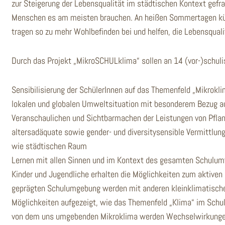
zur Steigerung der Lebensqualität im städtischen Kontext gefr
Menschen es am meisten brauchen. An heißen Sommertagen kühle
tragen so zu mehr Wohlbefinden bei und helfen, die Lebensqualit
Durch das Projekt „MikroSCHULklima“ sollen an 14 (vor-)schuli
Sensibilisierung der SchülerInnen auf das Themenfeld „Mikrok
lokalen und globalen Umweltsituation mit besonderem Bezug au
Veranschaulichen und Sichtbarmachen der Leistungen von Pflan
altersadäquate sowie gender- und diversitysensible Vermittlu
wie städtischen Raum
Lernen mit allen Sinnen und im Kontext des gesamten Schulum
Kinder und Jugendliche erhalten die Möglichkeiten zum aktiven 
geprägten Schulumgebung werden mit anderen kleinklimatische
Möglichkeiten aufgezeigt, wie das Themenfeld „Klima“ im Schu
von dem uns umgebenden Mikroklima werden Wechselwirkungen 