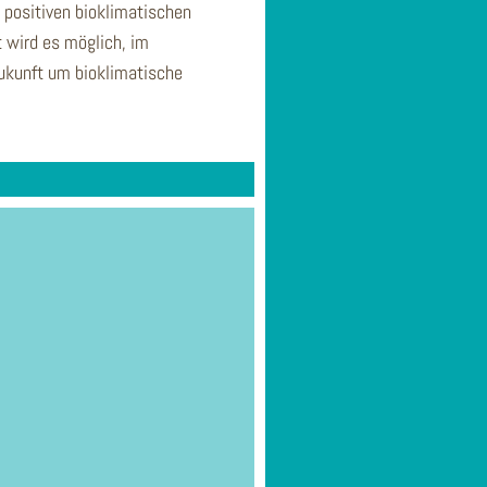
 positiven bioklimatischen
 wird es möglich, im
Zukunft um bioklimatische