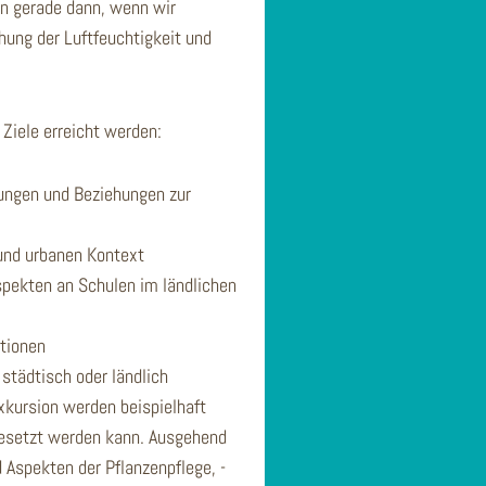
en gerade dann, wenn wir
ung der Luftfeuchtigkeit und
Ziele erreicht werden:
ungen und Beziehungen zur
 und urbanen Kontext
spekten an Schulen im ländlichen
tionen
städtisch oder ländlich
kursion werden beispielhaft
gesetzt werden kann. Ausgehend
spekten der Pflanzenpflege, -