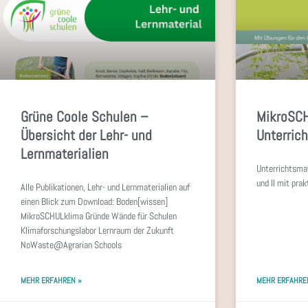
Grüne Coole Schulen –
MikroSC
Übersicht der Lehr- und
Unterric
Lernmaterialien
Unterrichtsmat
und II mit pra
Alle Publikationen, Lehr- und Lernmaterialien auf
einen Blick zum Download: Boden[wissen]
MikroSCHULklima Gründe Wände für Schulen
Klimaforschungslabor Lernraum der Zukunft
NoWaste@Agrarian Schools
MEHR ERFAHREN »
MEHR ERFAHRE