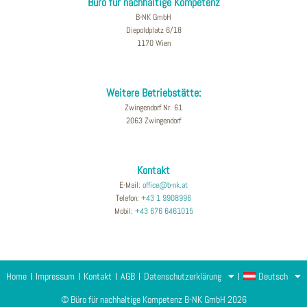
Büro für nachhaltige Kompetenz
B-NK GmbH
Diepoldplatz 6/18
1170 Wien
Weitere Betriebstätte:
Zwingendorf Nr. 61
2063 Zwingendorf
Kontakt
E-Mail:
office@b-nk.at
Telefon:
+43 1 9908996
Mobil:
+43 676 6461015
Home
Impressum
Kontakt
AGB
Datenschutzerklärung
Deutsch
© Büro für nachhaltige Kompetenz B-NK GmbH 2026