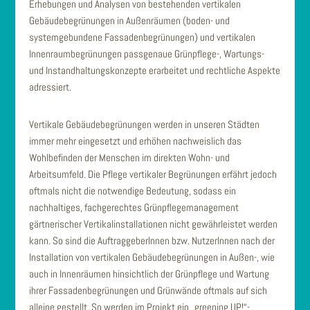
Erhebungen und Analysen von bestehenden vertikalen
Gebäudebegrünungen in Außenräumen (boden- und
systemgebundene Fassadenbegrünungen) und vertikalen
Innenraumbegrünungen passgenaue Grünpflege-, Wartungs-
und Instandhaltungskonzepte erarbeitet und rechtliche Aspekte
adressiert.
Vertikale Gebäudebegrünungen werden in unseren Städten
immer mehr eingesetzt und erhöhen nachweislich das
Wohlbefinden der Menschen im direkten Wohn- und
Arbeitsumfeld. Die Pflege vertikaler Begrünungen erfährt jedoch
oftmals nicht die notwendige Bedeutung, sodass ein
nachhaltiges, fachgerechtes Grünpflegemanagement
gärtnerischer Vertikalinstallationen nicht gewährleistet werden
kann. So sind die AuftraggeberInnen bzw. NutzerInnen nach der
Installation von vertikalen Gebäudebegrünungen in Außen-, wie
auch in Innenräumen hinsichtlich der Grünpflege und Wartung
ihrer Fassadenbegrünungen und Grünwände oftmals auf sich
alleine gestellt. So werden im Projekt ein „greening UP!“-