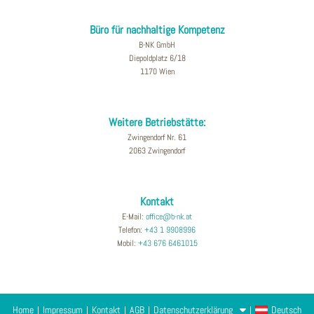
Büro für nachhaltige Kompetenz
B-NK GmbH
Diepoldplatz 6/18
1170 Wien
Weitere Betriebstätte:
Zwingendorf Nr. 61
2063 Zwingendorf
Kontakt
E-Mail:
office@b-nk.at
Telefon:
+43 1 9908996
Mobil:
+43 676 6461015
Home
Impressum
Kontakt
AGB
Datenschutzerklärung
Deutsch