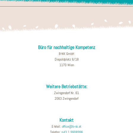
Büro für nachhaltige Kompetenz
B-NK GmbH
Diepoldplatz 6/18
1170 Wien
Weitere Betriebstätte:
Zwingendorf Nr. 61
2063 Zwingendorf
Kontakt
E-Mail:
office@b-nk.at
Telefon:
+43 1 9908996