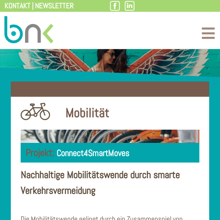
KONTAKT
|
NEWSLETTER
Zum
Inhalt
Mobilität
Connect4SmartMoves
Nachhaltige Mobilitätswende durch smarte
Verkehrsvermeidung
Die Mobilitätswende gelingt durch ein Zusammenspiel von