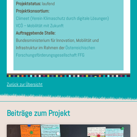
Projektstatus:
laufend
Projektkonsortium:
Climeet (Verein Klimaschutz durch digitale Lösungen)
VCÖ – Mobilität mit Zukunft
Auftraggebende Stelle:
Bundesministerium für Innovation, Mobilität und
Infrastruktur im Rahmen der
Österreichischen
Forschungsförderungsgesellschaft FFG
Zurück zur Übersicht