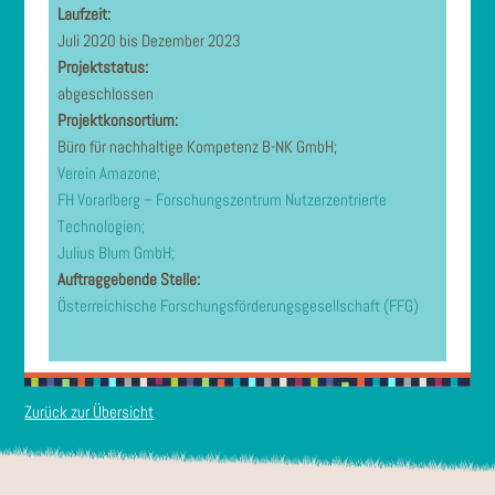
Laufzeit:
Juli 2020 bis Dezember 2023
Projektstatus:
abgeschlossen
Projektkonsortium:
Büro für nachhaltige Kompetenz B-NK GmbH;
Verein Amazone;
FH Vorarlberg – Forschungszentrum Nutzerzentrierte
Technologien;
Julius Blum GmbH;
Auftraggebende Stelle:
Österreichische Forschungsförderungsgesellschaft (FFG)
Zurück zur Übersicht