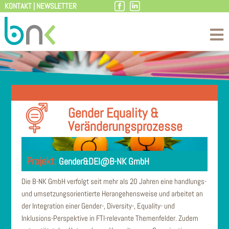
KONTAKT
|
NEWSLETTER
Zum
Inhalt
Gender Equality &
Veränderungsprozesse
Gender&DEI@B-NK GmbH
Die B-NK GmbH verfolgt seit mehr als 20 Jahren eine handlungs-
und umsetzungsorientierte Herangehensweise und arbeitet an
der Integration einer Gender-, Diversity-, Equality- und
Inklusions-Perspektive in FTI-relevante Themenfelder. Zudem