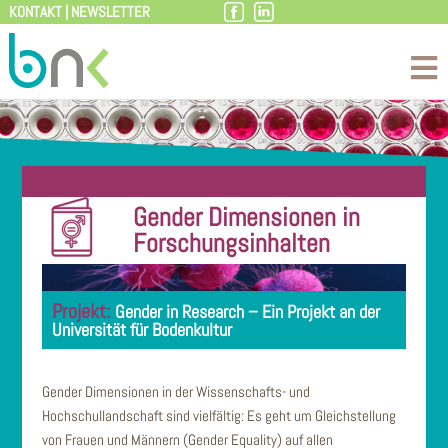
KONTAKT
|
NEWSLETTER
Zum
Inhalt
Gender Dimensionen in
Forschungsinhalten
Gender in Research – Ein Projekt an der
Universität für Bodenkultur
Gender Dimensionen in der Wissenschafts- und
Hochschullandschaft sind vielfältig: Es geht um Gleichstellung
von Frauen und Männern (Gender Equality) auf allen