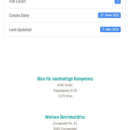
File Count
1
Create Date
27. Feber 2022
Last Updated
7. März 2024
Büro für nachhaltige Kompetenz
B-NK GmbH
Diepoldplatz 6/18
1170 Wien
Weitere Betriebstätte:
Zwingendorf Nr. 61
2063 Zwingendorf