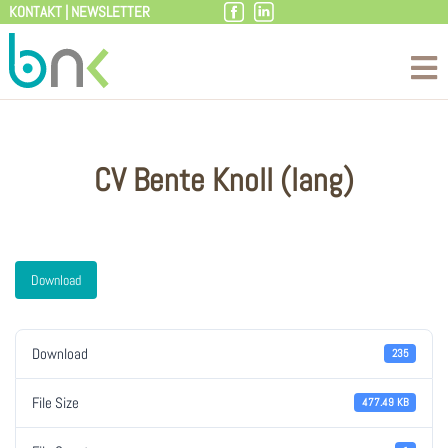
KONTAKT
|
NEWSLETTER
Zum
Inhalt
CV Bente Knoll (lang)
Download
Download
235
File Size
477.49 KB