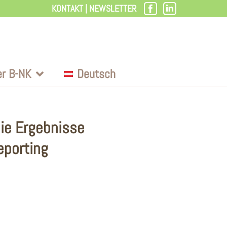
KONTAKT
|
NEWSLETTER
er B-NK
Deutsch
die Ergebnisse
eporting