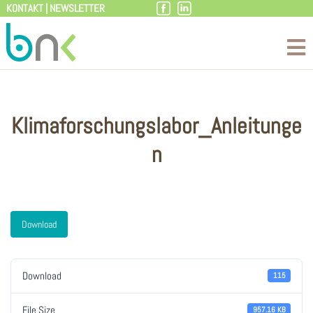
KONTAKT
|
NEWSLETTER
Zum
Inhalt
Klimaforschungslabor_Anleitunge
n
Download
Download
115
File Size
957.16 KB