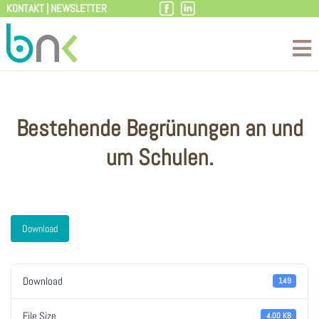
KONTAKT
|
NEWSLETTER
Zum
Inhalt
Bestehende Begrünungen an und
um Schulen.
Download
Download
149
File Size
4.00 KB